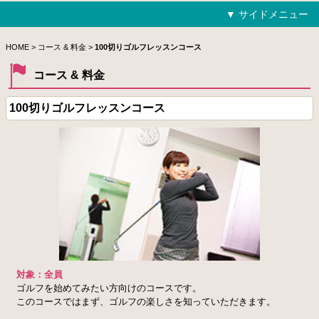
▼ サイドメニュー
HOME
HOME
>
コース & 料金
>
100切りゴルフレッスンコース
コース & 料金
トライコース
100切りゴルフレッスンコース
ジュニアコース
アプローチ克服コース
飛距離アップ矯正コース
バンカー＆パター攻略コース
100切りゴルフレッスンコース
ラウンドレッスンコース
対象：全員
フリー練習
ゴルフを始めてみたい方向けのコースです。
このコースではまず、ゴルフの楽しさを知っていただきます。