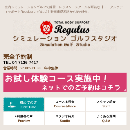
室内シミュレーションゴルフで練習・レッスン・スクールが可能な【トータルボデ
ィサポートRegulus(レグルス)】野田市愛宕駅から徒歩5分。
完全予約制
TEL 04-7136-7417
営業時間 9:30〜21:30 年中無休
コース＆料金
スタッフ紹介
初めての方
Course＆Price
Staff
First Time
>利用者の声
スタジオ紹介
よくある質問
Preview
Studio
Q＆A