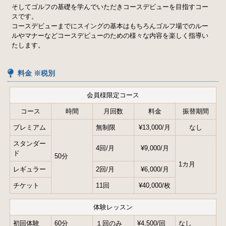
カフェ紹介
アクセスマップ
そしてゴルフの基礎を学んでいただきコースデビューを目指すコー
スです。
スタッフ紹介
ゴルフ工房
コースデビューまでにスイングの基本はもちろんゴルフ場でのルー
ルやマナーなどコースデビューのための様々な内容を楽しく指導い
ネット予約
利用者の声
たします。
お知らせ
よくある質問
料金 ※税別
ゴルフ用語集
お問い合わせ
会員様限定コース
プライバシーポリシー
サイトマップ
コース
時間
月回数
料金
振替期間
プレミアム
無制限
¥13,000/月
なし
スタンダー
4回/月
¥9,000/月
ド
50分
1カ月
レギュラー
2回/月
¥6,000/月
チケット
11回
¥40,000/枚
体験レッスン
初回体験
60分
１回のみ
¥4,500/回
なし