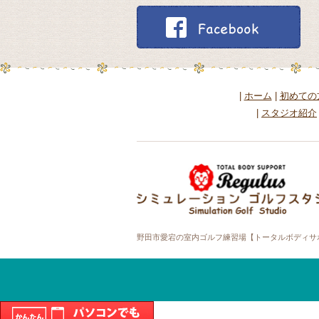
|
ホーム
|
初めての
|
スタジオ紹介
野田市愛宕の室内ゴルフ練習場【トータルボディサポー