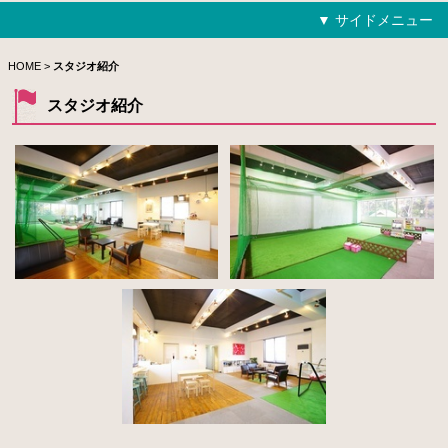
▼ サイドメニュー
HOME
HOME
>
スタジオ紹介
スタジオ紹介
トライコース
ジュニアコース
アプローチ克服コース
飛距離アップ矯正コース
バンカー＆パター攻略コース
100切りゴルフレッスンコース
ラウンドレッスンコース
フリー練習