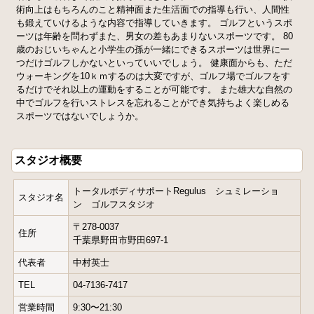
術向上はもちろんのこと精神面また生活面での指導も行い、人間性
も鍛えていけるような内容で指導していきます。 ゴルフというスポ
ーツは年齢を問わずまた、男女の差もあまりないスポーツです。 80
歳のおじいちゃんと小学生の孫が一緒にできるスポーツは世界に一
つだけゴルフしかないといっていいでしょう。 健康面からも、ただ
ウォーキングを10ｋｍするのは大変ですが、ゴルフ場でゴルフをす
るだけでそれ以上の運動をすることが可能です。 また雄大な自然の
中でゴルフを行いストレスを忘れることができ気持ちよく楽しめる
スポーツではないでしょうか。
スタジオ概要
トータルボディサポートRegulus シュミレーショ
スタジオ名
ン ゴルフスタジオ
〒278-0037
住所
千葉県野田市野田697-1
代表者
中村英士
TEL
04-7136-7417
営業時間
9:30〜21:30