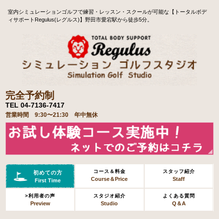
室内シミュレーションゴルフで練習・レッスン・スクールが可能な【トータルボデ
ィサポートRegulus(レグルス)】野田市愛宕駅から徒歩5分。
完全予約制
TEL 04-7136-7417
営業時間 9:30〜21:30 年中無休
コース＆料金
スタッフ紹介
初めての方
Course＆Price
Staff
First Time
>利用者の声
スタジオ紹介
よくある質問
Preview
Studio
Q＆A