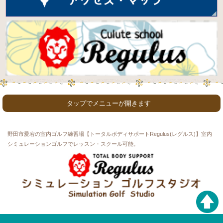
タップでメニューが開きます
ホーム
初めての方
コース & 料金
スタッフ紹介
お知らせ
ご利用者・生徒さんの声
ゴルフ工房
カフェ紹介
スタジオ紹介
野田市愛宕の室内ゴルフ練習場【トータルボディサポートRegulus(レグルス)】室内
利用者インタビュー
よくある質問
お問い合わせ
シミュレーションゴルフでレッスン・スクール可能。
プライバシーポリシー
ゴルフ用語
サイトマップ