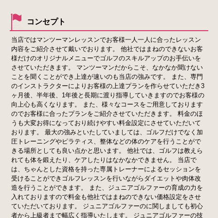
コンセプト
当店ではマンツーマンレッスンでお客様一人一人に合ったレッスン
内容をご紹介させて戴いでおります。 他社ではまねのできないお客
様だけのオリジナルメニューでゴルフのスキルアップのお手伝いを
させていただきます。 マンツーマンだからこそ、なかなか聞けない
ことを聞くことができ上達が速いのも当店の強みです。 また、専門
のインストラクターによりお客様の上達プランを作らせていただき3
ヶ月後、半年後、1年後と長期に渡り指導していきますのでお客様の
向上心も高くなります。 また、様々なコースをご用意しております
のでお客様に合ったプランをご紹介させていただきます。 料金のほ
うも大変お得になっており続けやすい料金設定にさせていただいて
おります。 最大の強みといたしていましては、ゴルフだけでなく加
圧トレーニングやピラティス、整体などの体のケアを行うことがで
きる場所としても良い点かと思います。 他社では、ゴルフは教えら
れても体を鍛えたり、ケアしたりはなかなかできません。 当店で
は、ちゃんとした資格を持った専属トレーナーによるセッションを
受けることができゴルフレッスンを行いながらダイエットや肉体改
造を行うことができます。 また、ジュニアゴルファーの育成の力を
入れておりますので料金も他社ではまねのできない価格設定をさせ
ていただいております。 ジュニアゴルファーのに関しましても初心
者から上級者まで幅広く指導いたします。 ジュニアゴルファーの技